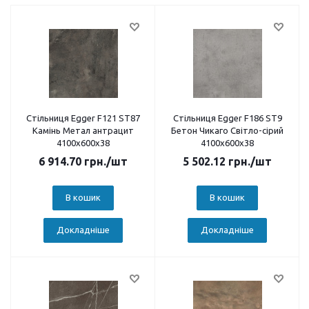
Стільниця Egger F121 ST87
Стільниця Egger F186 ST9
Камінь Метал антрацит
Бетон Чикаго Світло-сірий
4100х600х38
4100х600х38
6 914.70
грн.
/шт
5 502.12
грн.
/шт
В кошик
В кошик
Докладніше
Докладніше