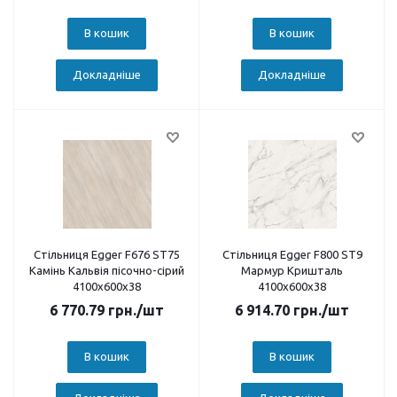
В кошик
В кошик
Докладніше
Докладніше
Стільниця Egger F676 ST75
Стільниця Egger F800 ST9
Камінь Кальвія пісочно-сірий
Мармур Кришталь
4100х600х38
4100х600х38
6 770.79
грн.
/шт
6 914.70
грн.
/шт
В кошик
В кошик