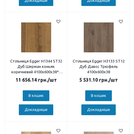
Докладніше
Докладніше
Стільниця Egger H1344 ST32
Стільниця Egger H3133 ST12
Дуб Шерман коньяк
Дуб Давос Трюфель
коричневий 4100х600х38**
4100х600х38
Виводиться з колекції
11 656.14
грн.
/шт
5 531.10
грн.
/шт
В кошик
В кошик
Докладніше
Докладніше