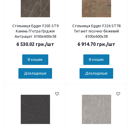
Стільниця Egger F205 ST9
Стільниця Egger F226 ST78
Камінь П'єтра Гріджія
Титаніт пісочно-бежевий
Антрацит 4100х600х38
4100х600х38
6 530.02
грн.
/шт
6 914.70
грн.
/шт
В кошик
В кошик
Докладніше
Докладніше