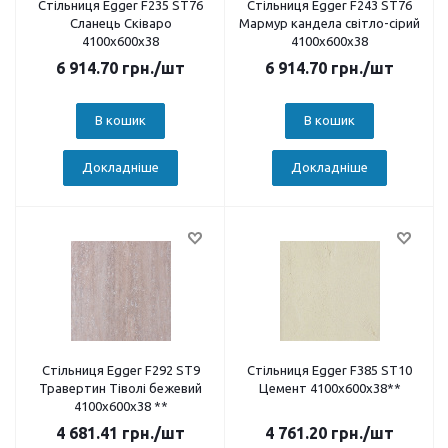
Стільниця Egger F235 ST76
Стільниця Egger F243 ST76
Сланець Сківаро
Мармур кандела світло-сірий
4100х600х38
4100х600х38
6 914.70
грн.
/шт
6 914.70
грн.
/шт
В кошик
В кошик
Докладніше
Докладніше
Стільниця Egger F292 ST9
Стільниця Egger F385 ST10
Травертин Тіволі бежевий
Цемент 4100х600х38**
4100х600х38 **
4 681.41
грн.
/шт
4 761.20
грн.
/шт