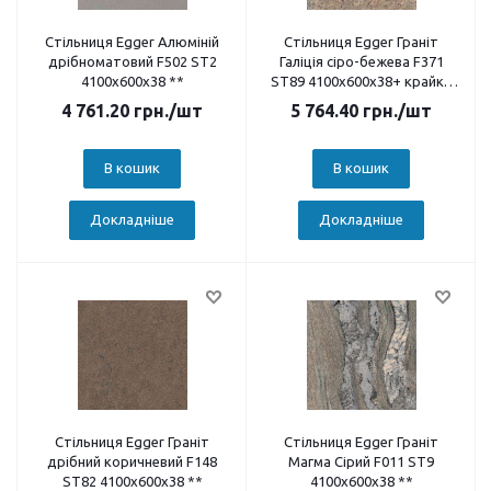
Стільниця Egger Алюміній
Стільниця Egger Граніт
дрібноматовий F502 ST2
Галіція сіро-бежева F371
4100х600х38 **
ST89 4100х600х38+ крайка
HPL 2,5 м
4 761.20
грн.
/шт
5 764.40
грн.
/шт
В кошик
В кошик
Докладніше
Докладніше
Стільниця Egger Граніт
Стільниця Egger Граніт
дрібний коричневий F148
Магма Сірий F011 ST9
ST82 4100х600х38 **
4100х600х38 **