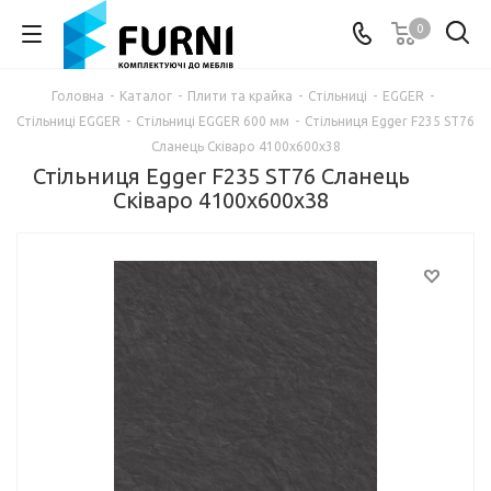
0
Головна
-
Каталог
-
Плити та крайка
-
Стільниці
-
EGGER
-
Стільниці EGGER
-
Стільниці EGGER 600 мм
-
Стільниця Egger F235 ST76
Сланець Сківаро 4100х600х38
Стільниця Egger F235 ST76 Сланець
Сківаро 4100х600х38