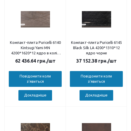
Компакт-плита Puricelli 6140
Компакт-плита Puricelli 6145
Kintsugi Yami MN
Black Silk LA 4200*1310*12
4200*1620*12 ядро в колір
ядро чорне
декору
62 436.64
грн.
/шт
37 152.38
грн.
/шт
Повідомити коли
Повідомити коли
з'явиться
з'явиться
Докладніше
Докладніше