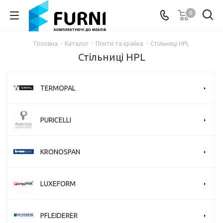
0
Головна
-
Каталог
-
Плити та крайка
-
Стільниці HPL
Стільниці HPL
TERMOPAL
PURICELLI
KRONOSPAN
LUXEFORM
PFLEIDERER