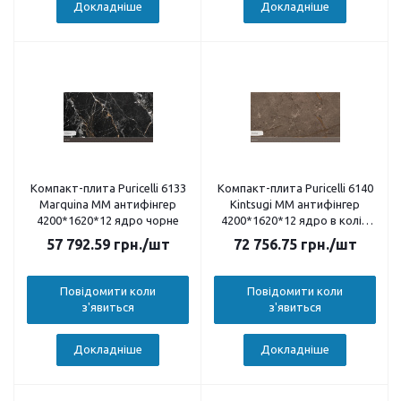
Докладніше
Докладніше
Компакт-плита Puricelli 6133
Компакт-плита Puricelli 6140
Marquina MM антифінгер
Kintsugi MM антифінгер
4200*1620*12 ядро чорне
4200*1620*12 ядро в колір
декору
57 792.59
грн.
/шт
72 756.75
грн.
/шт
Повідомити коли
Повідомити коли
з'явиться
з'явиться
Докладніше
Докладніше