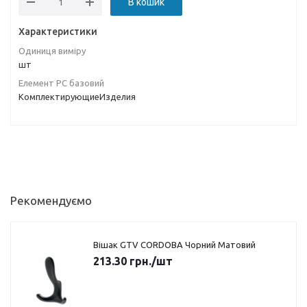
В кошик
Характеристики
Одиниця виміру
шт
Елемент РС базовий
КомплектирующиеИзделия
Рекомендуємо
Вішак GTV CORDOBA Чорний Матовий
213.30
грн.
/шт