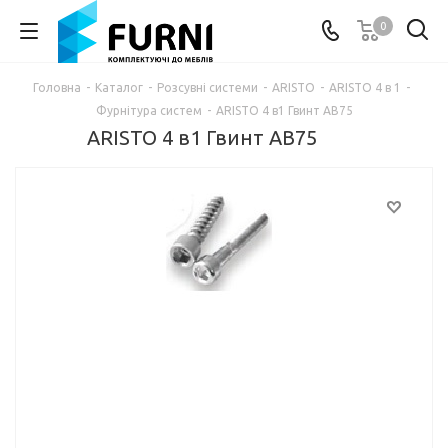
0
Головна
-
Каталог
-
Розсувні системи
-
ARISTO
-
ARISTO 4 в 1
-
Фурнітура систем
-
ARISTO 4 в1 Гвинт AB75
ARISTO 4 в1 Гвинт AB75